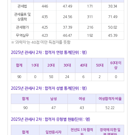
관세법
446
47.49
171
38.34
관세율표 및
435
24.56
311
71.49
상품학
관세평가
425
37.39
216
50.82
무역실무
423
46.47
192
45.39
※'과락자'는 40점 미만 득점자를 뜻함
2025년 관세사 2차 : 합격자 연령 통계(단위 : 명)
60대 이
합계
10대
20대
30대
40대
50대
상
90
0
58
24
6
2
0
2025년 관세사 2차 : 합격자 성별 통계(단위 : 명)
합계
남성
여성
여성합격자 비율
90
47
43
52.22
2025년 관세사 2차 : 합격자 유형별 현황(단위 : 명)
전년도 1차 합격
경력에 의한 일
합계
일반응시자
자
부 면제자