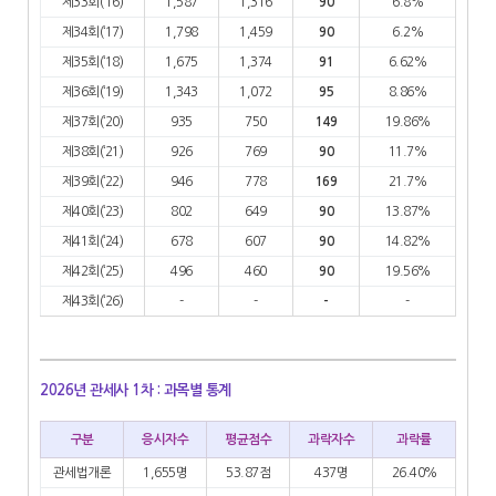
제33회(‘16)
1,587
1,316
90
6.8%
제34회(‘17)
1,798
1,459
90
6.2%
제35회(‘18)
1,675
1,374
91
6.62%
제36회(‘19)
1,343
1,072
95
8.86%
제37회(‘20)
935
750
149
19.86%
제38회(‘21)
926
769
90
11.7%
제39회(‘22)
946
778
169
21.7%
제40회(‘23)
802
649
90
13.87%
제41회(‘24)
678
607
90
14.82%
제42회(‘25)
496
460
90
19.56%
제43회(‘26)
-
-
-
-
2026년 관세사 1차 : 과목별 통계
구분
응시자수
평균점수
과락자수
과락률
관세법개론
1,655명
53.87점
437명
26.40%