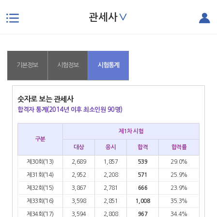
∨
관세사
본문으로 바로가기
기본정보
시험정보
시험통계
숫자로 보는 관세사
합격자 통계(2014년 이후 최소인원 90명)
제1차 시험
구분
대상
응시
합격
합격률
제30회(‘13)
2,689
1,857
539
29.0%
제31회(‘14)
2,952
2,208
571
25.9%
제32회(‘15)
3,867
2,781
666
23.9%
제33회(‘16)
3,598
2,851
1,008
35.3%
제34회(‘17)
3,594
2,808
967
34.4%