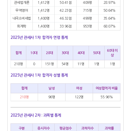
관세법개론
1,412명
50.41점
409명
28.97%
무역영어
1,412명
42.23점
715명
50.64%
내국소비세법
1,400명
46.32점
499명
35.64%
회계학
1,400명
33.96점
953명
68.07%
2025년 관세사 1차: 합격자 연령 통계
60대 이
합계
10대
20대
30대
40대
50대
상
218명
0
151명
54명
11명
1명
1명
2025년 관세사 1차: 합격자 성별 통계
합계
남성
여성
여성합격자 비율
218명
96명
122명
55.96%
2025년 관세사 2차 : 과목별 통계
구분
응시자수
평균점수
과락자수
과락률