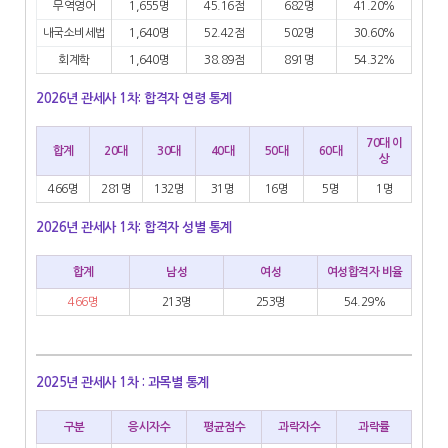
무역영어
1,655명
45.16점
682명
41.20%
내국소비세법
1,640명
52.42점
502명
30.60%
회계학
1,640명
38.89점
891명
54.32%
2026년 관세사 1차: 합격자 연령 통계
70대 이
합계
20대
30대
40대
50대
60대
상
466명
281명
132명
31명
16명
5명
1명
2026년 관세사 1차: 합격자 성별 통계
합계
남성
여성
여성합격자 비율
466명
213명
253명
54.29%
2025년 관세사 1차 : 과목별 통계
구분
응시자수
평균점수
과락자수
과락률