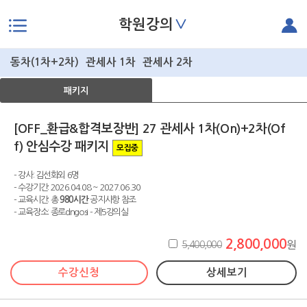
∨
학원강의
본문으로 바로가기
동차(1차+2차)
관세사 1차
관세사 2차
패키지
[OFF_환급&합격보장반] 27 관세사 1차(On)+2차(Of
f) 안심수강 패키지
모집중
- 강사: 김선화외 6명
- 수강기간: 2026.04.08 ~ 2027.06.30
- 교육시간: 총
980시간
공지사항 참조
- 교육장소: 종로dngosi - 제5강의실
2,800,000
5,400,000
원
수강신청
상세보기