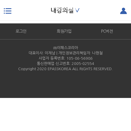
내강의실
∨
내강의실
본문으로 바로가기
로그인
회원가입
PC버전
㈜이패스코리아
대표이사: 이재남 | 개인정보관리책임자: 나현철
사업자 등록번호: 105-86-
56986
통신판매업 신고번호: 2005-
02554
Copyright 2020 EPASSKOREA ALL RIGHTS RESERVED.